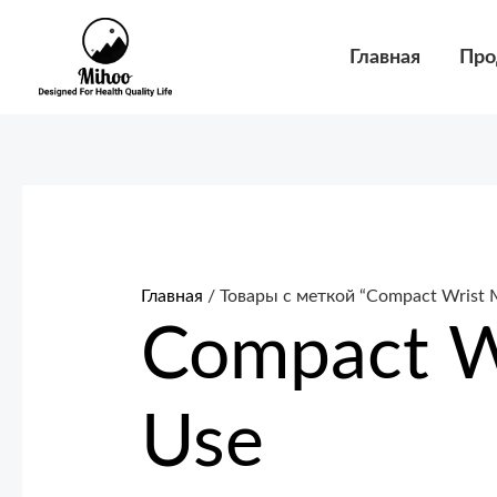
Перейти
к
Главная
Про
содержимому
Главная
/ Товары с меткой “Compact Wrist M
Compact Wr
Use