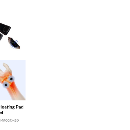
Heating Pad
04
 массажер