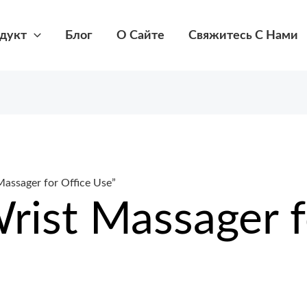
дукт
Блог
О Сайте
Свяжитесь С Нами
assager for Office Use”
ist Massager f