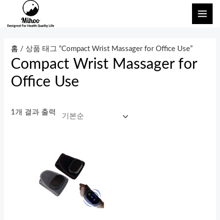
콘
메
텐
인
츠
메
로
홈
/ 상품 태그 “Compact Wrist Massager for Office Use”
건
Compact Wrist Massager for
뉴
너
Office Use
뛰
기
1개 결과 출력