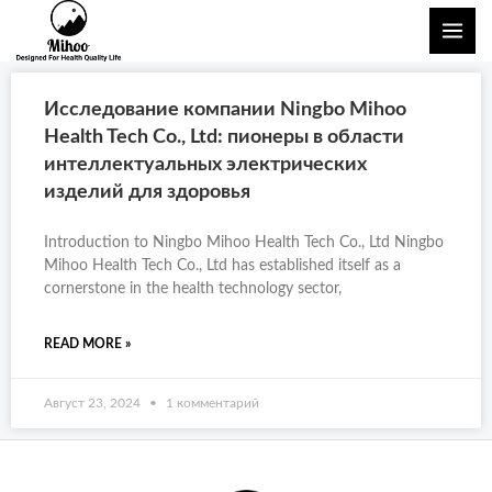
Перейти
ГЛА
к
МЕ
содержимому
Исследование компании Ningbo Mihoo
Health Tech Co., Ltd: пионеры в области
интеллектуальных электрических
изделий для здоровья
Introduction to Ningbo Mihoo Health Tech Co., Ltd Ningbo
Mihoo Health Tech Co., Ltd has established itself as a
cornerstone in the health technology sector,
READ MORE »
Август 23, 2024
1 комментарий