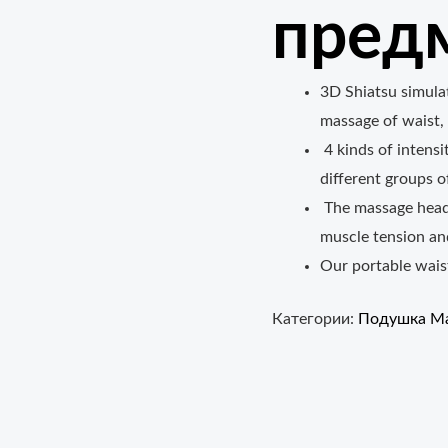
пред
3D Shiatsu simula
massage of waist, 
4 kinds of intensi
different groups o
The massage head 
muscle tension an
Our portable waist
Категории:
Подушка Ma