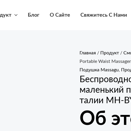
дукт
Блог
О Сайте
Свяжитесь С Нами
Главная
/
Продукт
/
Смо
Portable Waist Massag
Подушка Massagu
,
Про
Беспроводн
маленький 
талии MH-B
Об э