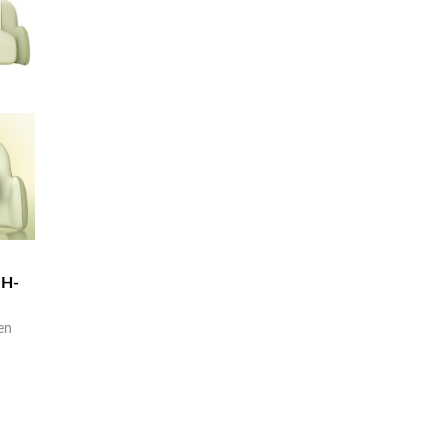
MH-
en