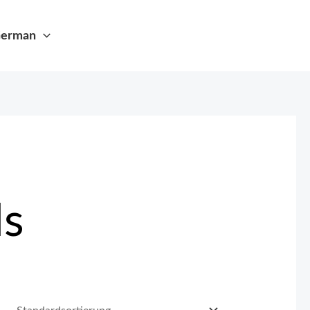
erman
s