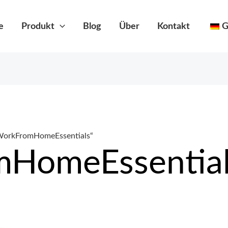
e
Produkt
Blog
Über
Kontakt
G
#WorkFromHomeEssentials“
HomeEssential