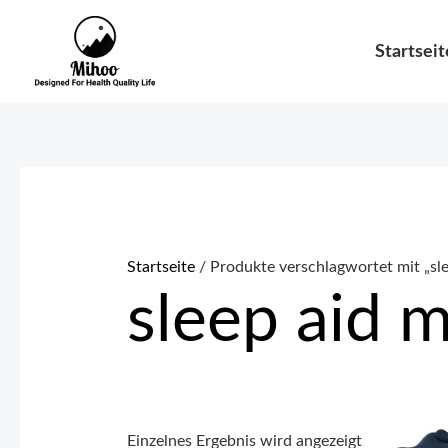
Zum
Inhalt
Startseit
springen
Startseite
/ Produkte verschlagwortet mit „sle
sleep aid 
Einzelnes Ergebnis wird angezeigt