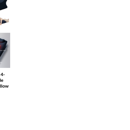
4-
le
llow