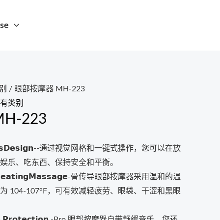
se
别
/ 眼部按摩器 MH-223
有类别
H-223
𝗶𝗻𝗱𝗼𝘄𝘀𝗗𝗲𝘀𝗶𝗴𝗻--通过视觉网格和一键式操作，您可以在放
娱乐、吃东西、保持安全和平衡。
𝗹𝗲 𝗛𝗲𝗮𝘁𝗶𝗻𝗴𝗠𝗮𝘀𝘀𝗮𝗴𝗲-骨传导眼部按摩器采用温和的温
 104-107°F，可有效减轻疲劳、眼袋、干涩和黑眼
 𝗘𝘆𝗲 𝗣𝗿𝗼𝘁𝗲𝗰𝘁𝗶𝗼𝗻 -Pro 眼部按摩器自带舒缓音乐，您还