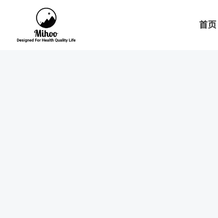
跳
至
首页
内
容