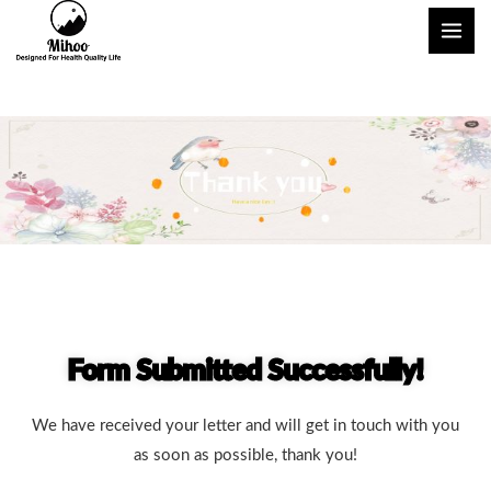
콘
메
텐
인
츠
메
로
건
뉴
너
뛰
기
Form Submitted Successfully!
We have received your letter and will get in touch with you
as soon as possible, thank you!