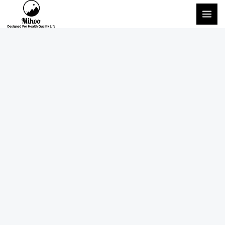
内
メ
容
イ
を
ン
ス
キ
メ
ッ
ニ
プ
ュ
ー