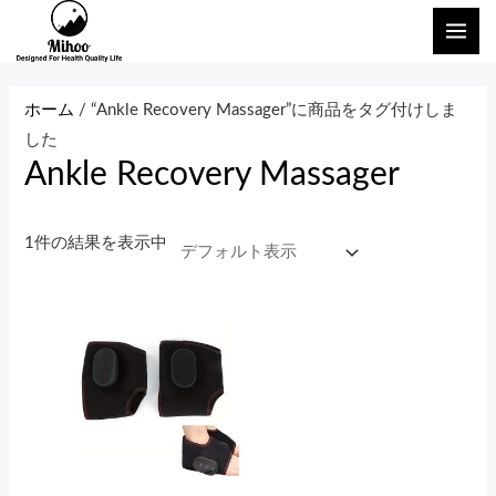
内
メ
容
イ
を
ン
ス
ホーム
/ “Ankle Recovery Massager”に商品をタグ付けしま
キ
メ
した
ッ
Ankle Recovery Massager
ニ
プ
ュ
1件の結果を表示中
ー