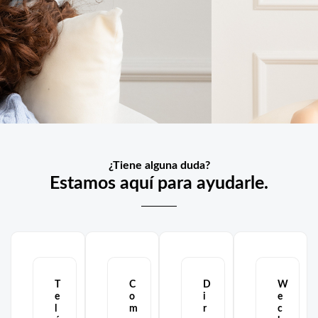
¿Tiene alguna duda?
Estamos aquí para ayudarle.
T
C
D
W
e
o
i
e
l
m
r
c