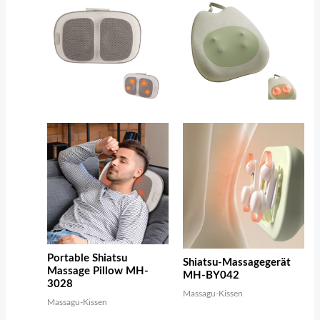
Portable Shiatsu
Shiatsu-Massagegerät
Massage Pillow MH-
MH-BY042
3028
Massagu-Kissen
Massagu-Kissen