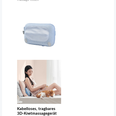
Kabelloses, tragbares
3D-Knetmassagegerät