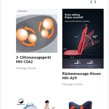
2-1Sitzmassagegerät
MH-C062
Massagu-Kissen
Rückenmassage-Kissen
MH-A29
Massagu-Kissen