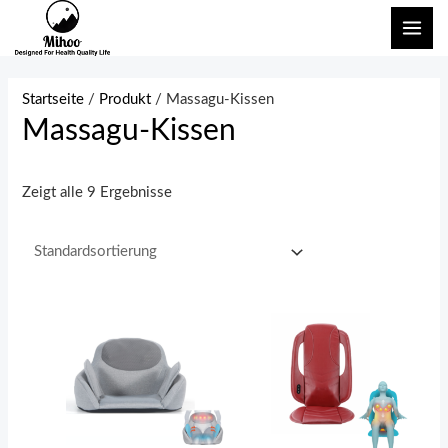
Zum
HAU
Inhalt
springen
Startseite
/
Produkt
/ Massagu-Kissen
Massagu-Kissen
Zeigt alle 9 Ergebnisse